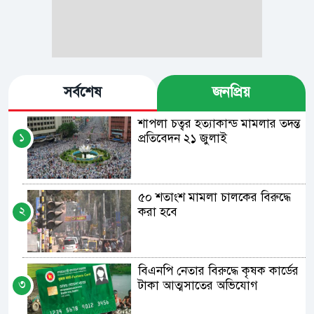
সর্বশেষ
জনপ্রিয়
শাপলা চত্বর হত্যাকান্ড মামলার তদন্ত
১
প্রতিবেদন ২১ জুলাই
৫০ শতাংশ মামলা চালকের বিরুদ্ধে
২
করা হবে
বিএনপি নেতার বিরুদ্ধে কৃষক কার্ডের
৩
টাকা আত্মসাতের অভিযোগ