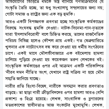
অভিযোগের ভিত্তিতে ধর্মকে অস্ত্র বানিয়ে গণআক্রমণের যে
সংস্কৃতি তৈরি হচ্ছে, তা শুধু সংখ্যালঘু সম্প্রদায়ের জন্য নয়;
গোটা সমাজ ও রাষ্ট্রের জন্য এক বড় হুমকি।
আরও একটি বিপজ্জনক প্রবণতা হচ্ছে সাংস্কৃতিক কর্মকাণ্ডের
বিরুদ্ধে সংঘবদ্ধ হুমকি দেওয়া। নাটক-সিনেমা-গান-নৃত্যকে
যারা ‘ইসলামবিরোধী’ বলে চিহ্নিত করছে, তাদের রাজনৈতিক
পরিচয় বিভিন্ন হলেও কৌশল প্রায় একই। গত ফেব্রুয়ারিতে
খুলনার এক নাট্যোৎসব বন্ধ করে দেওয়া হয় ধর্মীয় সংগঠনের
চাপে। একই মাসে মৌলভীবাজারে এক বইমেলায় হামলা
চালিয়ে পুড়িয়ে দেওয়া হয় কয়েকজন তরুণ লেখকের বই।
সাংস্কৃতিক কর্মকাণ্ডের ওপর এই আক্রমণ একটি পরিকল্পিত
‘নীরব দমন নীতি’র অংশ, যেখানে রাষ্ট্র সক্রিয় না হয়ে মৌন
সম্মতি জানিয়ে যাচ্ছে।
নারীর প্রতি হিংসা-বিদ্বেষ, নারীকে অসম্মান করার প্রবণতাও
বাড়ছে। তা ছাড়া নারী ক্রীড়াবিদদের ওপর হামলা আরও বেশি
প্রকাশ্য ও হিংস্র হয়েছে। লেখক, সাংবাদিক ও ব্লগারদের
মতপ্রকাশের স্বাধীনতাও আজ সংকটের মুখোমুখি। লেখক,