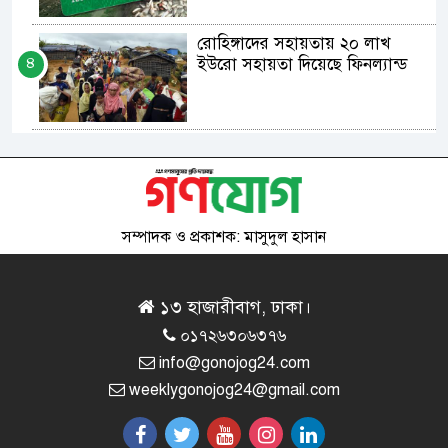
রোহিঙ্গাদের সহায়তায় ২০ লাখ
৪
ইউরো সহায়তা দিয়েছে ফিনল্যান্ড
বিএনপি নেতার দিকে জুতা নিয়ে
৫
তেড়ে গেলেন পদপ্রার্থী
সম্পাদক ও প্রকাশক: মাসুদুল হাসান
চীন-পাকিস্তানের মধ্যে ১২২ কোটি
৬
ডলারের বিনিয়োগ চুক্তি
১৩ হাজারীবাগ, ঢাকা।
০১৭২৬৩০৬৩৭৬
অতিরিক্ত ভাড়ার কারণে দুর্ঘটনা
info@gonojog24.com
৭
বাড়ছে: যাত্রী কল্যান সমিতি
weeklygonojog24@gmail.com