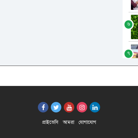
৬
৭
৮
৯
প্রাইভেসি
আমরা
যোগাযোগ