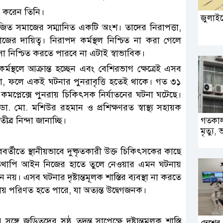
গ করেন তিনি।
জুলাইয়
োজিত সমাজের সম্মানিত একটি অংশ। তাদের নিরাপত্তা,
াজের দায়িত্ব। নিরাপদ কর্মস্থল নিশ্চিত না করা গেলে
সা নিশ্চিত করতে পারবে না এটাই স্বাভাবিক।
্থলে আক্রান্ত হচ্ছেন এবং বেশিরভাগ ক্ষেত্রেই এসব
 হয় না, ফলে একই ঘটনার পুনরাবৃত্তি হতেই থাকে। গত ৩১
 কমপ্লেক্সে পুনরায় চিকিৎসক নির্যাতনের ঘটনা ঘটেছে।
ডা. মো. মশিউর রহমান ও প্রশিক্ষণরত স্বাস্থ্য সহায়ক
্র নিন্দা জানাচ্ছি।
গতকাল 
মৃত্যু,
র্তীতে স্থানীয়ভাবে দুষ্কৃতকারী উক্ত চিকিৎসকের কাছে
 তথাপি আইন নিজের হাতে তুলে নেওয়ার এমন ঘটনায়
 নয়। এসব ঘটনার দৃষ্টান্তমূলক শাস্তির ব্যবস্থা না করতে
ায় পরিণত হতে পারে, যা অত্যন্ত উদ্বেগজনক।
 জড়িতদের সুষ্ঠু তদন্ত সাপেক্ষে দৃষ্টান্তমূলক শাস্তি