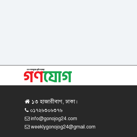
১৩ হাজারীবাগ, ঢাকা।
০১৭২৬৩০৬৩৭৬
info@gonojog24.com
weeklygonojog24@gmail.com