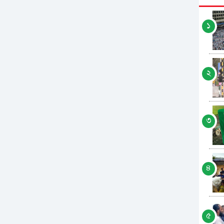
১
২
৩
৪
৫