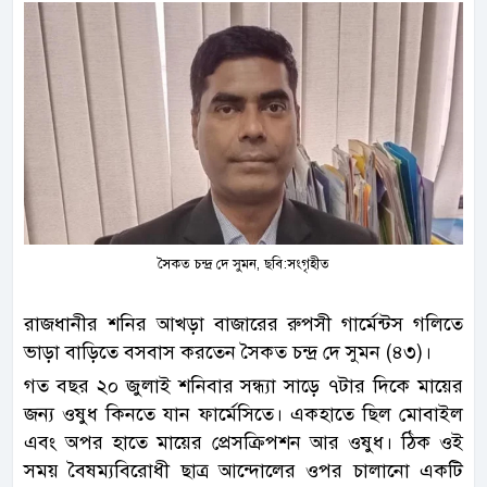
সৈকত চন্দ্র দে সুমন, ছবি:সংগৃহীত
রাজধানীর শনির আখড়া বাজারের রুপসী গার্মেন্টস গলিতে
ভাড়া বাড়িতে বসবাস করতেন সৈকত চন্দ্র দে সুমন (৪৩)।
গত বছর ২০ জুলাই শনিবার সন্ধ্যা সাড়ে ৭টার দিকে মায়ের
জন্য ওষুধ কিনতে যান ফার্মেসিতে। একহাতে ছিল মোবাইল
এবং অপর হাতে মায়ের প্রেসক্রিপশন আর ওষুধ। ঠিক ওই
সময় বৈষম্যবিরোধী ছাত্র আন্দোলের ওপর চালানো একটি