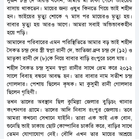
সুজন চন্দ্র দে আরও বলেন, আমার মা ঢাকা গেলে ভাইয়ের
বাসায় থাকতেন। মায়ের জন্য ওষুধ কিনতে গিয়ে ভাই শহীদ
হন। ভাইয়ের মৃত্যু শোকে ৭ মাস পর মায়েরও মৃত্যু হয়।
বাবার মৃত্যু হয় আরও আগে। আমরা সবাই অভিভাবকহীন
হয়ে পড়ি।
আমাদের পরিবারের এমন পরিস্থিতিতে আমার বড় ভাই শহীদ
সৈকত চন্দ্র দের স্ত্রী স্বপ্না রানী দে, ভাতিজা ধ্রুব চন্দ্র দে (১২) ও
মাতৃকা রানী দে (৮)কে নিয়ে বাবার বাড়ি রংপুরে চলে যায়।
শহীদ সৈকত চন্দ্র সুমন স্বপ্না রানীর সাথে প্রেম করে ২০১২
সালে বিবাহ বন্ধনে আবদ্ধ হন। তার বাবার নাম সতীশ চন্দ্র
গোলদার। পেশায় ছিলেন কৃষক। মা কুসুমী রানী গোলদার
ছিলেন গৃহিণী।
তখন তাদের অবস্থান ছিল কুমিল্লা জেলার বুড়িচং থানার
কংশনগর গ্রামে। তাদের আদি নিবাস রংপুর জেলায়। তবে
আমরা কখনো সেখানে যাইনি। তারা এক ভাই এক বোন,
শুনেছি ভাই ঢাকায় ছোট কোম্পানির চাকরি করে, বাড়ির সাথে
তেমন যোগাযোগ নেই। বৌদি এখন তার মায়ের আশ্রয়ে