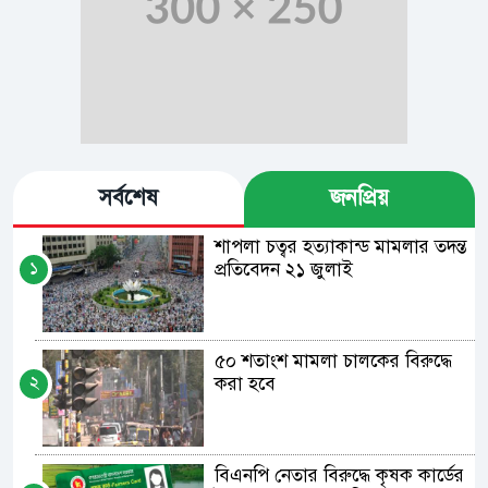
সর্বশেষ
জনপ্রিয়
শাপলা চত্বর হত্যাকান্ড মামলার তদন্ত
১
প্রতিবেদন ২১ জুলাই
৫০ শতাংশ মামলা চালকের বিরুদ্ধে
২
করা হবে
বিএনপি নেতার বিরুদ্ধে কৃষক কার্ডের