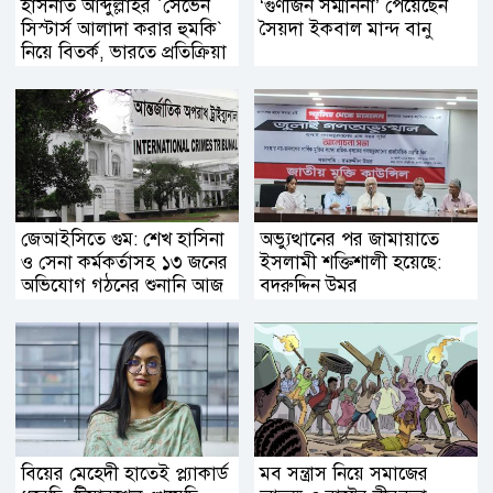
হাসনাত আব্দুল্লাহর ‍‍`সেভেন
‘গুণীজন সম্মাননা’ পেয়েছেন
সিস্টার্স আলাদা করার হুমকি‍‍`
সৈয়দা ইকবাল মান্দ বানু
নিয়ে বিতর্ক, ভারতে প্রতিক্রিয়া
জেআইসিতে গুম: শেখ হাসিনা
অভ্যুত্থানের পর জামায়াতে
ও সেনা কর্মকর্তাসহ ১৩ জনের
ইসলামী শক্তিশালী হয়েছে:
অভিযোগ গঠনের শুনানি আজ
বদরুদ্দিন উমর
বিয়ের মেহেদী হাতেই প্ল্যাকার্ড
মব সন্ত্রাস নিয়ে সমাজের