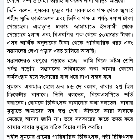
কোনো সম্পত্তি নেই। তারাই থাকতেন নানা বাড়ির আশ্রয়ে।
তিনি বলেন, সুমনের মৃত্যুর পর সরকারের পক্ষ থেকে জুলাই
শহীদ স্মৃতি ফাউন্ডেশন এবং ডিসির পক্ষ এ পর্যন্ত ৭লাখ টাকা
পেয়েছেন। এছাড়াও ঢাকায় জামায়াতে ইসলামী থেকে
পেয়েছেন ২লাখ এবং বিএনপির পক্ষ থেকে ৫০হাজার টাকা।
এসব আর্থিক অনুদানের টাকা থেকে পারিবারিক খরচ এবং
সন্তানদের লেখা পড়ার খরচ চালিয়ে আসছি।
সন্তানদেরও রংপুরে পড়াতে হচ্ছে। আমি নিজে অষ্টম শ্রেণি
পর্যন্ত পড়েছি। সন্তানদের ভবিষ্যতের জন্য আমার কোনো
কর্মসংস্থান হলে সংসারের হাল ধরে রাখা সম্ভব হবে।
সুমনের একমাত্র ছেলে ধ্রুব চন্দ্র দে বলেন, বাবার স্বপ্ন ছিল
ক্রিকেটার বানাবে। তিনি বলতেন, বিকেএসপিতে ভর্তি
করাবেন। বোনকে চিকিৎসক বানানোর কথা বলতেন। বাবার
মৃত্যুতে আমাদের সব স্বপ্ন শেষ। কীভাবে কারা বাবাকে
মেরেছে আমরা জানি না। তবে সরকারের কাছে তদন্ত করে
আমার বাবার মৃত্যুর সঠিক বিচার দাবি করছি।
শহীদ সুমনের গ্রামের পারিবারিক চিকিৎসক, পল্লী চিকিৎসক