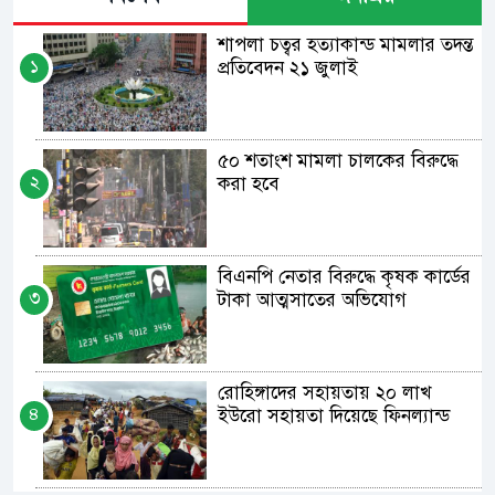
শাপলা চত্বর হত্যাকান্ড মামলার তদন্ত
১
প্রতিবেদন ২১ জুলাই
৫০ শতাংশ মামলা চালকের বিরুদ্ধে
২
করা হবে
বিএনপি নেতার বিরুদ্ধে কৃষক কার্ডের
৩
টাকা আত্মসাতের অভিযোগ
রোহিঙ্গাদের সহায়তায় ২০ লাখ
৪
ইউরো সহায়তা দিয়েছে ফিনল্যান্ড