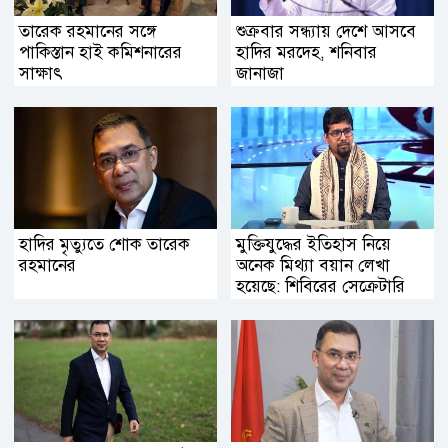
তারেক রহমানের সঙ্গে
শুক্রবার সন্ধ্যায় দেশে আসবে
পাকিস্তান হাই কমিশনারের
হাদির মরদেহ, শনিবার
সাক্ষাৎ
জানাজা
হাদির মৃত্যুতে শোক তারেক
মুক্তিযুদ্ধের ইতিহাস নিয়ে
রহমানের
অনেক মিথ্যা বয়ান লেখা
হয়েছে: শিবিরের সেক্রেটারি