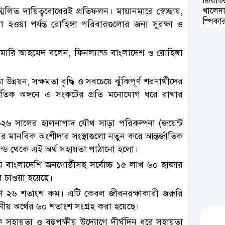
জিয়াউ
মিলিত দায়িত্ববোধেরই প্রতিফলন। মায়ানমারে স্বেচ্ছায়,
খালেদ
স্পিকা
া হওয়া পর্যন্ত রোহিঙ্গা পরিবারগুলোর জন্য সুরক্ষা ও
শ্রদ্ধা
ার্স মারি আহমেদ বলেন, ফিনল্যান্ড বাংলাদেশ ও রোহিঙ্গা
য়ন, সক্ষমতা বৃদ্ধি ও সবচেয়ে ঝুঁকিপূর্ণ শরণার্থীদের
জাতিক অঙ্গনে এ সংকটের প্রতি মনোযোগ ধরে রাখার
২৬ সালের হালনাগাদ যৌথ সাড়া পরিকল্পনা (জয়েন্ট
র মানবিক অংশীদার সংস্থাগুলো নতুন করে আন্তর্জাতিক
যান্ড থেকে এই অর্থ সহায়তা পাঠানো হলো।
ীয় বাংলাদেশি জনগোষ্ঠীসহ সর্বোচ্চ ১৫ লাখ ৬০ হাজার
 চাওয়া হয়েছে।
াণ ২৬ শতাংশ কম। এটি কেবল জীবনরক্ষাকারী জরুরি
োজনীয় অর্থের ৬০ শতাংশ সংগ্রহ করা হয়েছে।
নবিক সহায়তা ও বহুপক্ষীয় উদ্যোগে দীর্ঘদিন ধরে সহায়তা