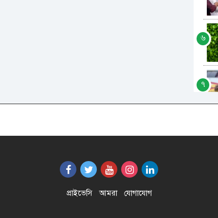
৬
৭
৮
৯
প্রাইভেসি
আমরা
যোগাযোগ