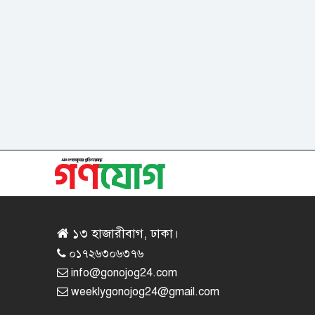
১৩ হাজারীবাগ, ঢাকা।
০১৭২৬৩০৬৩৭৬
info@gonojog24.com
weeklygonojog24@gmail.com