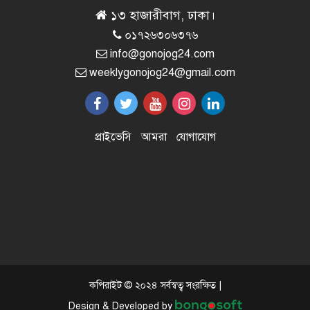
১৩ হাজারীবাগ, ঢাকা।
০১৭২৬৩০৬৩৭৬
অতিরিক্ত ভাড়ার কারণে দুর্ঘটনা
info@gonojog24.com
৭
বাড়ছে: যাত্রী কল্যান সমিতি
weeklygonojog24@gmail.com
ব্যক্তি আক্রোশ ও চরিত্রহনন মত
৮
প্রাইভেসি
আমরা
যোগাযোগ
প্রকাশের স্বাধীনতা নয়: রুমন
আজ দুই বছর পর সুপ্রিম কোর্ট বারে
৯
নির্বাচন
মালয়েশিয়া-বাংলাদেশ দ্বিপাক্ষিক
১০
বৈঠক
কপিরাইট © ২০২৪ সর্বস্বত্ব সংরক্ষিত |
Design & Developed by