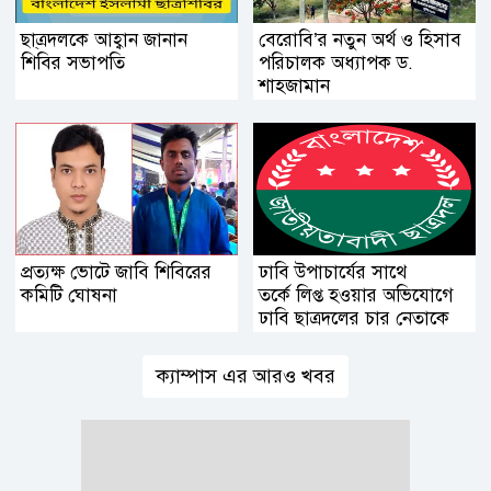
ছা্ত্রদলকে আহ্বান জানান
বেরোবি’র নতুন অর্থ ও হিসাব
শিবির সভাপতি
পরিচালক অধ্যাপক ড.
শাহজামান
প্রত্যক্ষ ভোটে জাবি শিবিরের
ঢাবি উপাচার্যের সাথে
কমিটি ঘোষনা
তর্কে লিপ্ত হওয়ার অভিযোগে
ঢাবি ছাত্রদলের চার নেতাকে
শোকজ
ক্যাম্পাস এর আরও খবর