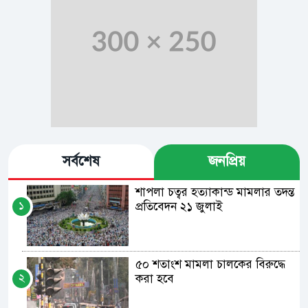
সর্বশেষ
জনপ্রিয়
শাপলা চত্বর হত্যাকান্ড মামলার তদন্ত
১
প্রতিবেদন ২১ জুলাই
৫০ শতাংশ মামলা চালকের বিরুদ্ধে
২
করা হবে