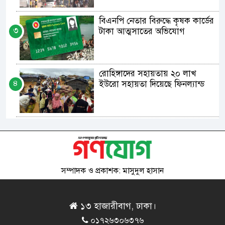
বিএনপি নেতার বিরুদ্ধে কৃষক কার্ডের
৩
টাকা আত্মসাতের অভিযোগ
রোহিঙ্গাদের সহায়তায় ২০ লাখ
৪
ইউরো সহায়তা দিয়েছে ফিনল্যান্ড
বিএনপি নেতার দিকে জুতা নিয়ে
৫
তেড়ে গেলেন পদপ্রার্থী
সম্পাদক ও প্রকাশক: মাসুদুল হাসান
চীন-পাকিস্তানের মধ্যে ১২২ কোটি
৬
ডলারের বিনিয়োগ চুক্তি
১৩ হাজারীবাগ, ঢাকা।
০১৭২৬৩০৬৩৭৬